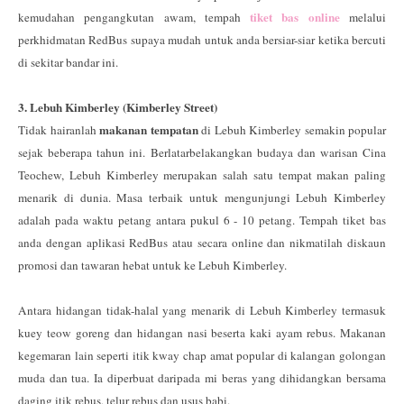
tiket bas online
kemudahan pengangkutan awam, tempah
melalui
perkhidmatan RedBus supaya mudah untuk anda bersiar-siar ketika bercuti
di sekitar bandar ini.
3. Lebuh Kimberley (Kimberley Street)
makanan tempatan
Tidak hairanlah
di Lebuh Kimberley semakin popular
sejak beberapa tahun ini. Berlatarbelakangkan budaya dan warisan Cina
Teochew, Lebuh Kimberley merupakan salah satu tempat makan paling
menarik di dunia. Masa terbaik untuk mengunjungi Lebuh Kimberley
adalah pada waktu petang antara pukul 6 - 10 petang. Tempah
tiket bas
anda dengan aplikasi RedBus atau secara online dan nikmatilah diskaun
promosi dan tawaran hebat untuk ke Lebuh Kimberley.
Antara hidangan tidak-halal yang menarik di Lebuh Kimberley termasuk
kuey teow goreng dan hidangan nasi beserta kaki ayam rebus. Makanan
kegemaran lain seperti itik kway chap amat popular di kalangan golongan
muda dan tua. Ia diperbuat daripada mi beras yang dihidangkan bersama
daging itik rebus, telur rebus dan usus babi.