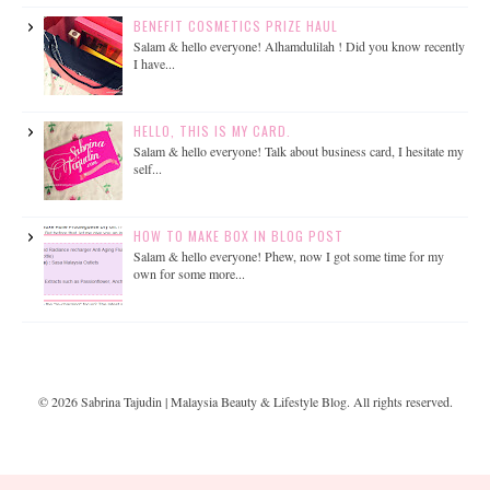
BENEFIT COSMETICS PRIZE HAUL
Salam & hello everyone! Alhamdulilah ! Did you know recently
I have...
HELLO, THIS IS MY CARD.
Salam & hello everyone! Talk about business card, I hesitate my
self...
HOW TO MAKE BOX IN BLOG POST
Salam & hello everyone! Phew, now I got some time for my
own for some more...
©
2026
Sabrina Tajudin | Malaysia Beauty & Lifestyle Blog
. All rights reserved.