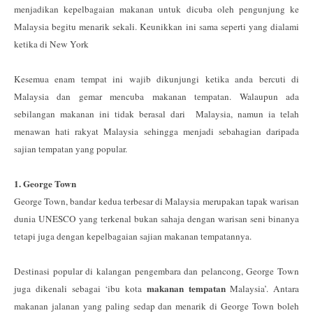
menjadikan kepelbagaian makanan untuk dicuba oleh pengunjung ke
Malaysia begitu menarik sekali. Keunikkan ini sama seperti yang dialami
ketika di New York
Kesemua enam tempat ini wajib dikunjungi ketika anda bercuti di
Malaysia dan gemar mencuba makanan tempatan. Walaupun ada
sebilangan makanan ini tidak berasal dari Malaysia, namun ia telah
menawan hati rakyat Malaysia sehingga menjadi sebahagian daripada
sajian tempatan yang popular.
1. George Town
George Town, bandar kedua terbesar di Malaysia merupakan tapak warisan
dunia UNESCO yang terkenal bukan sahaja dengan warisan seni binanya
tetapi juga dengan kepelbagaian sajian makanan tempatannya.
Destinasi popular di kalangan pengembara dan pelancong, George Town
makanan tempatan
juga dikenali sebagai ‘ibu kota
Malaysia’. Antara
makanan jalanan yang paling sedap dan menarik di George Town boleh