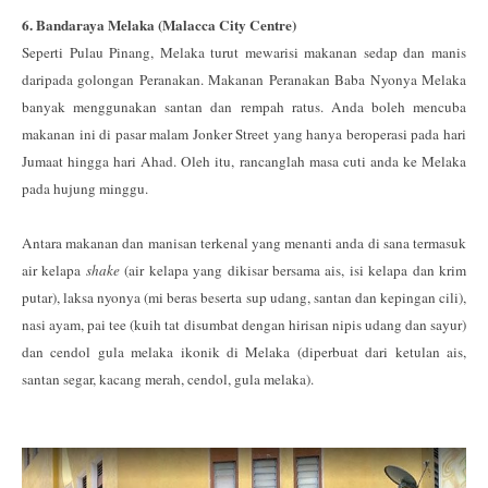
6. Bandaraya Melaka (Malacca City Centre)
Seperti Pulau Pinang, Melaka turut mewarisi makanan sedap dan manis
daripada golongan Peranakan. Makanan Peranakan Baba Nyonya Melaka
banyak menggunakan santan dan rempah ratus. Anda boleh mencuba
makanan ini di pasar malam Jonker Street yang hanya beroperasi pada hari
Jumaat hingga hari Ahad. Oleh itu, rancanglah masa cuti anda ke Melaka
pada hujung minggu.
Antara makanan dan manisan terkenal yang menanti anda di sana termasuk
air kelapa
shake
(air kelapa yang dikisar bersama ais, isi kelapa dan krim
putar), laksa nyonya (mi beras beserta sup udang, santan dan kepingan cili),
nasi ayam, pai tee (kuih tat disumbat dengan hirisan nipis udang dan sayur)
dan cendol gula melaka ikonik di Melaka (diperbuat dari ketulan ais,
santan segar, kacang merah, cendol, gula melaka).